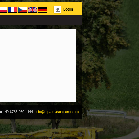
Login
x:
+49-8785-9601-144
|
info@ropa-maschinenbau.de