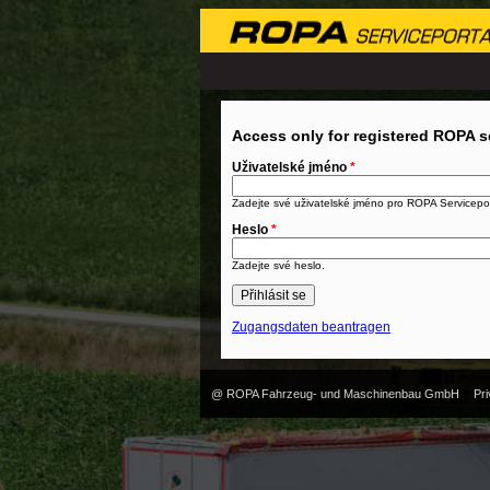
Access only for registered ROPA s
Uživatelské jméno
*
Zadejte své uživatelské jméno pro ROPA Servicepor
Heslo
*
Zadejte své heslo.
Zugangsdaten beantragen
@ ROPA Fahrzeug- und Maschinenbau GmbH
Pri